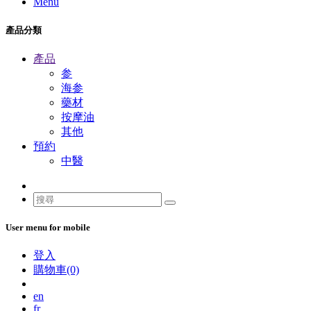
Menu
產品分類
產品
参
海参
藥材
按摩油
其他
預約
中醫
User menu for mobile
登入
購物車(0)
en
fr