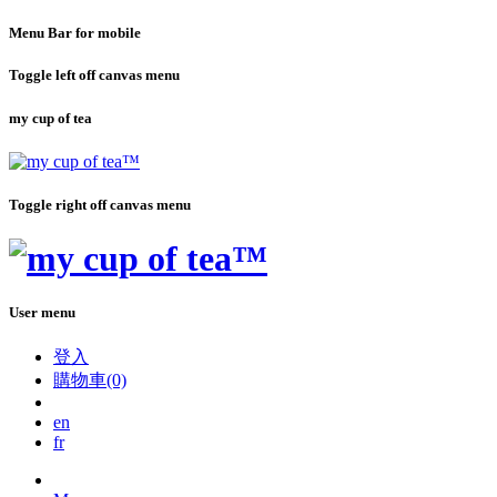
Menu Bar for mobile
Toggle left off canvas menu
my cup of tea
Toggle right off canvas menu
User menu
登入
購物車(0)
en
fr