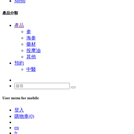
Menu
產品分類
產品
参
海参
藥材
按摩油
其他
預約
中醫
User menu for mobile
登入
購物車(0)
en
fr