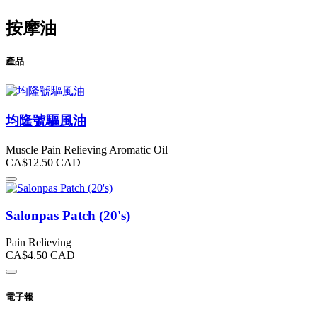
按摩油
產品
均隆號驅風油
Muscle Pain Relieving Aromatic Oil
CA$12.50
CAD
Salonpas Patch (20's)
Pain Relieving
CA$4.50
CAD
電子報