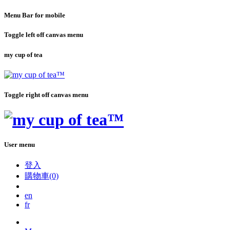
Menu Bar for mobile
Toggle left off canvas menu
my cup of tea
Toggle right off canvas menu
User menu
登入
購物車(0)
en
fr