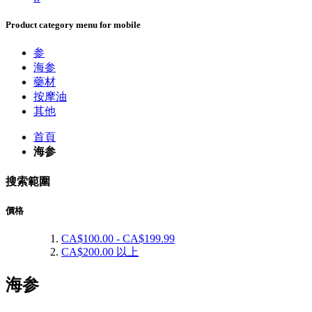
Product category menu for mobile
参
海参
藥材
按摩油
其他
首頁
海参
搜索範圍
價格
CA$100.00
-
CA$199.99
CA$200.00
以上
海参