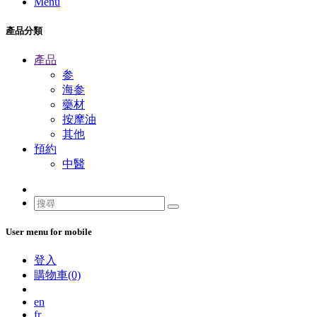
Menu
產品分類
產品
参
海参
藥材
按摩油
其他
預約
中醫
User menu for mobile
登入
購物車(0)
en
fr