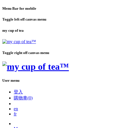
Menu Bar for mobile
Toggle left off canvas menu
my cup of tea
Toggle right off canvas menu
User menu
登入
購物車(0)
en
fr