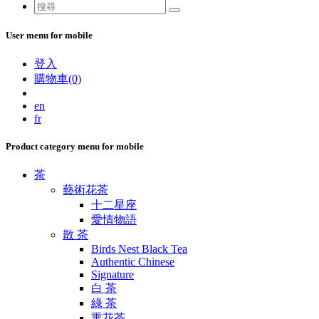
User menu for mobile
登入
購物車(0)
en
fr
Product category menu for mobile
茶
藝術花茶
十二星座
愛情物語
散 茶
Birds Nest Black Tea
Authentic Chinese
Signature
白 茶
綠 茶
熏花茶