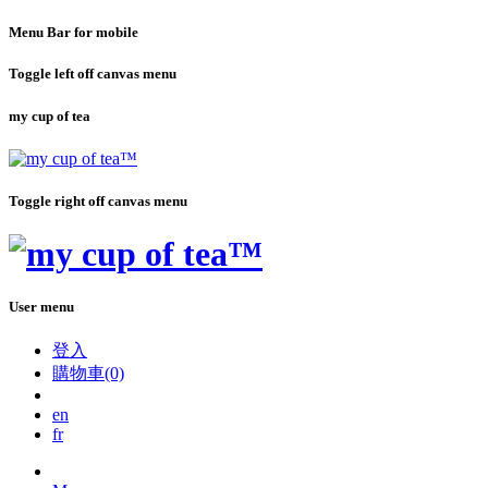
Menu Bar for mobile
Toggle left off canvas menu
my cup of tea
Toggle right off canvas menu
User menu
登入
購物車(0)
en
fr