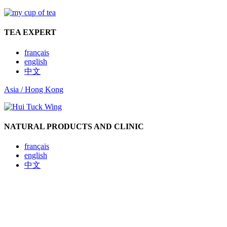
TEA EXPERT
français
english
中文
Asia / Hong Kong
NATURAL PRODUCTS AND CLINIC
français
english
中文