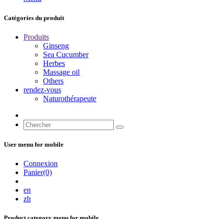
Catégories du produit
Produits
Ginseng
Sea Cucumber
Herbes
Massage oil
Others
rendez-vous
Naturothérapeute
User menu for mobile
Connexion
Panier(0)
en
zh
Product category menu for mobile