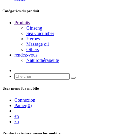
Catégories du produit
Produits
Ginseng
Sea Cucumber
Herbes
Massage oil
Others
rendez-vous
Naturothérapeute
User menu for mobile
Connexion
Panier(0)
en
zh
Product category menu for mobile