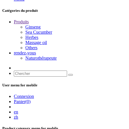
Catégories du produit
Produits
Ginseng
Sea Cucumber
Herbes
Massage oil
Others
rendez-vous
Naturothérapeute
User menu for mobile
Connexion
Panier(0)
en
zh
Product category menu for mobile