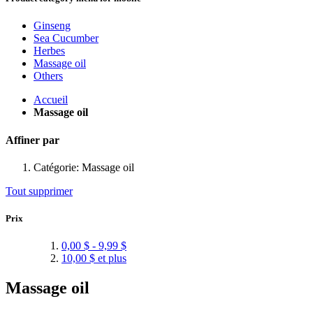
Ginseng
Sea Cucumber
Herbes
Massage oil
Others
Accueil
Massage oil
Affiner par
Catégorie:
Massage oil
Tout supprimer
Prix
0,00 $
-
9,99 $
10,00 $
et plus
Massage oil