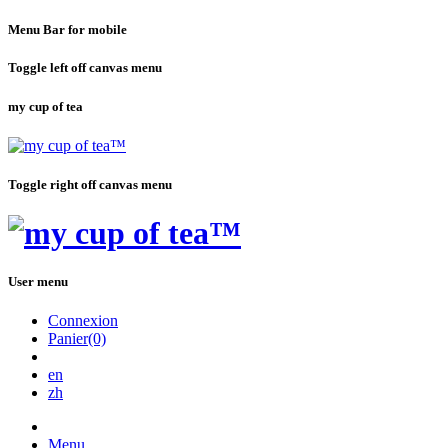
Menu Bar for mobile
Toggle left off canvas menu
my cup of tea
Toggle right off canvas menu
User menu
Connexion
Panier(0)
en
zh
Menu