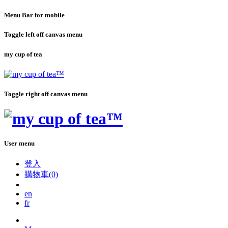
Menu Bar for mobile
Toggle left off canvas menu
my cup of tea
Toggle right off canvas menu
User menu
登入
購物車(0)
en
fr