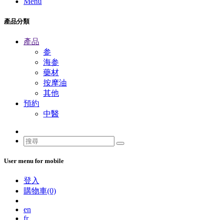
Menu
產品分類
產品
参
海参
藥材
按摩油
其他
預約
中醫
User menu for mobile
登入
購物車(0)
en
fr