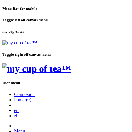
Menu Bar for mobile
Toggle left off canvas menu
my cup of tea
Toggle right off canvas menu
User menu
Connexion
Panier(0)
en
zh
Menu