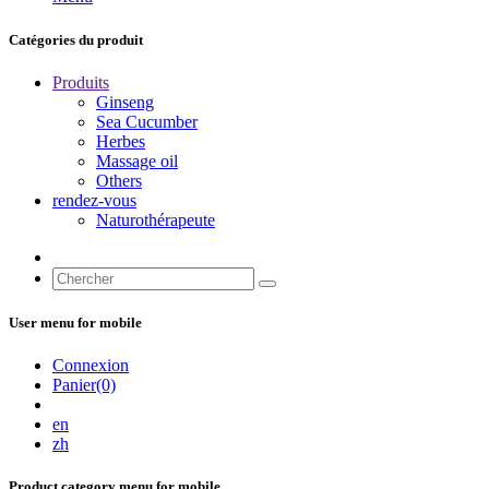
Catégories du produit
Produits
Ginseng
Sea Cucumber
Herbes
Massage oil
Others
rendez-vous
Naturothérapeute
User menu for mobile
Connexion
Panier(0)
en
zh
Product category menu for mobile