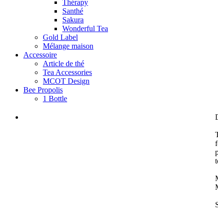
Thérapy
Santhé
Sakura
Wonderful Tea
Gold Label
Mélange maison
Accessoire
Article de thé
Tea Accessories
MCOT Design
Bee Propolis
1 Bottle