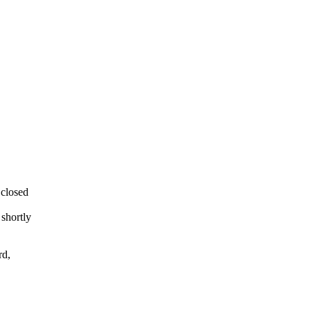
 closed
 shortly
rd,