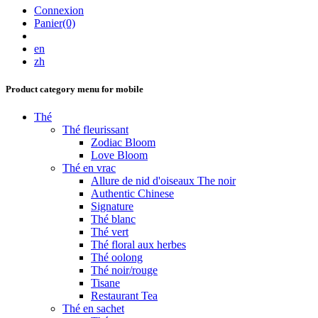
Connexion
Panier(0)
en
zh
Product category menu for mobile
Thé
Thé fleurissant
Zodiac Bloom
Love Bloom
Thé en vrac
Allure de nid d'oiseaux The noir
Authentic Chinese
Signature
Thé blanc
Thé vert
Thé floral aux herbes
Thé oolong
Thé noir/rouge
Tisane
Restaurant Tea
Thé en sachet