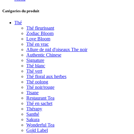
Catégories du produit
Thé
Thé fleurissant
Zodiac Bloom
Love Bloom
Thé en vrac
Allure de nid d'oiseaux The noir
Authentic Chinese
Signature
Thé blanc
Thé vert
Thé floral aux herbes
Thé oolong
Thé noir/rouge
Tisane
Restaurant Tea
Thé en sachet
Thérapy
Santhé
Sakura
Wonderful Tea
Gold Label