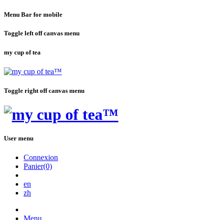
Menu Bar for mobile
Toggle left off canvas menu
my cup of tea
Toggle right off canvas menu
User menu
Connexion
Panier(0)
en
zh
Menu