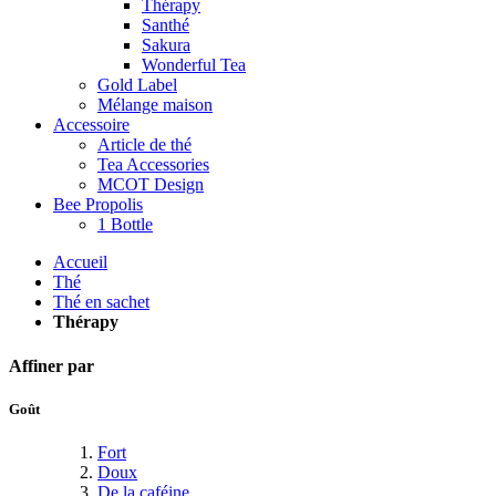
Thérapy
Santhé
Sakura
Wonderful Tea
Gold Label
Mélange maison
Accessoire
Article de thé
Tea Accessories
MCOT Design
Bee Propolis
1 Bottle
Accueil
Thé
Thé en sachet
Thérapy
Affiner par
Goût
Fort
Doux
De la caféine