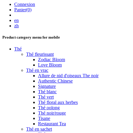
Connexion
Panier(0)
en
zh
Product category menu for mobile
Thé
Thé fleurissant
Zodiac Bloom
Love Bloom
Thé en vrac
Allure de nid d'oiseaux The noir
Authentic Chinese
Signature
Thé blanc
Thé vert
Thé floral aux herbes
Thé oolong
Thé noir/rouge
Tisane
Restaurant Tea
Thé en sachet