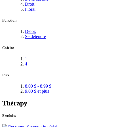
Droit
Floral
Fonction
Detox
Se détendre
Caféine
1
4
Prix
8,00 $
-
8,99 $
9,00 $
et plus
Thérapy
Produits