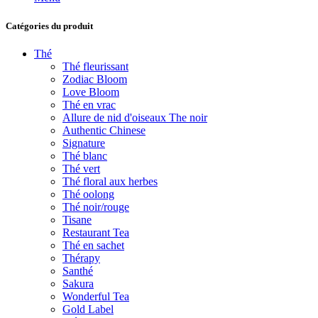
Catégories du produit
Thé
Thé fleurissant
Zodiac Bloom
Love Bloom
Thé en vrac
Allure de nid d'oiseaux The noir
Authentic Chinese
Signature
Thé blanc
Thé vert
Thé floral aux herbes
Thé oolong
Thé noir/rouge
Tisane
Restaurant Tea
Thé en sachet
Thérapy
Santhé
Sakura
Wonderful Tea
Gold Label