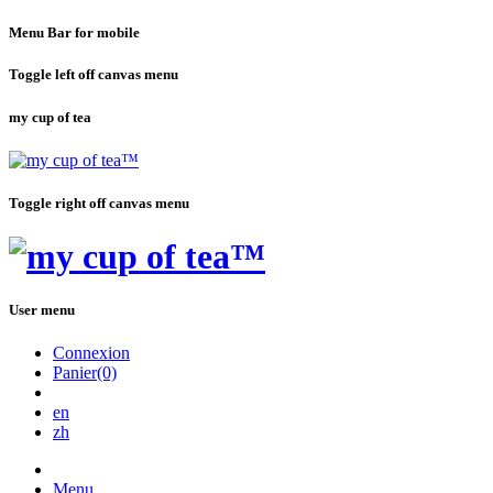
Menu Bar for mobile
Toggle left off canvas menu
my cup of tea
Toggle right off canvas menu
User menu
Connexion
Panier(0)
en
zh
Menu