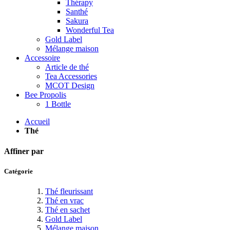
Thérapy
Santhé
Sakura
Wonderful Tea
Gold Label
Mélange maison
Accessoire
Article de thé
Tea Accessories
MCOT Design
Bee Propolis
1 Bottle
Accueil
Thé
Affiner par
Catégorie
Thé fleurissant
Thé en vrac
Thé en sachet
Gold Label
Mélange maison