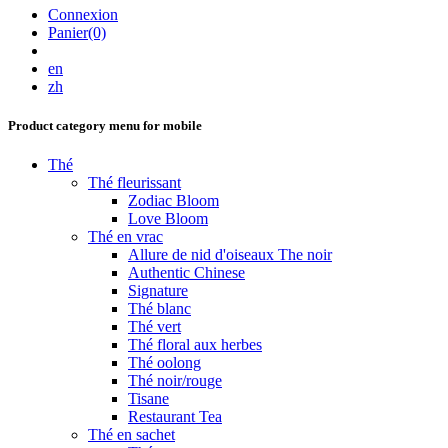
Connexion
Panier(0)
en
zh
Product category menu for mobile
Thé
Thé fleurissant
Zodiac Bloom
Love Bloom
Thé en vrac
Allure de nid d'oiseaux The noir
Authentic Chinese
Signature
Thé blanc
Thé vert
Thé floral aux herbes
Thé oolong
Thé noir/rouge
Tisane
Restaurant Tea
Thé en sachet