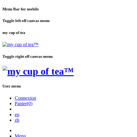
Menu Bar for mobile
Toggle left off canvas menu
my cup of tea
Toggle right off canvas menu
User menu
Connexion
Panier(0)
en
zh
Menu