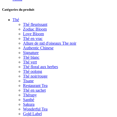
Catégories du produit
Thé
Thé fleurissant
Zodiac Bloom
Love Bloom
Thé en vrac
Allure de nid d'oiseaux The noir
Authentic Chinese
Signature
Thé blanc
Thé vert
Thé floral aux herbes
Thé oolong
Thé noir/rouge
Tisane
Restaurant Tea
Thé en sachet
Thérapy
Santhé
Sakura
Wonderful Tea
Gold Label