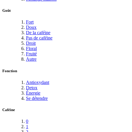
Goût
Fort
Doux
De la caféine
Pas de caféine
Droit
Floral
Fruité
Autre
Fonction
Antioxydant
Detox
Énergie
Se détendre
Caféine
0
1
2