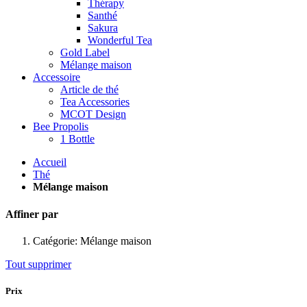
Thérapy
Santhé
Sakura
Wonderful Tea
Gold Label
Mélange maison
Accessoire
Article de thé
Tea Accessories
MCOT Design
Bee Propolis
1 Bottle
Accueil
Thé
Mélange maison
Affiner par
Catégorie:
Mélange maison
Tout supprimer
Prix