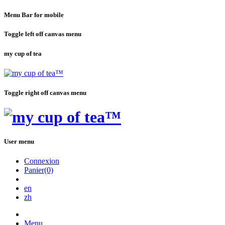
Menu Bar for mobile
Toggle left off canvas menu
my cup of tea
Toggle right off canvas menu
User menu
Connexion
Panier(0)
en
zh
Menu