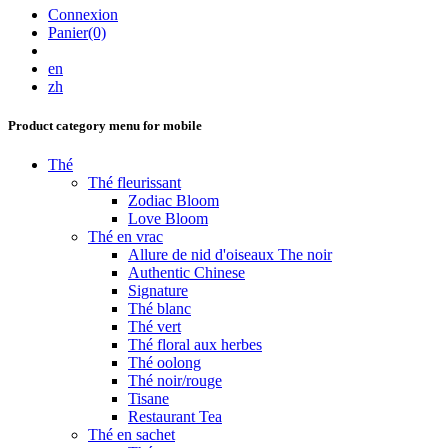
Connexion
Panier(0)
en
zh
Product category menu for mobile
Thé
Thé fleurissant
Zodiac Bloom
Love Bloom
Thé en vrac
Allure de nid d'oiseaux The noir
Authentic Chinese
Signature
Thé blanc
Thé vert
Thé floral aux herbes
Thé oolong
Thé noir/rouge
Tisane
Restaurant Tea
Thé en sachet