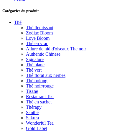
Catégories du produit
Thé
Thé fleurissant
Zodiac Bloom
Love Bloom
Thé en vrac
Allure de nid d'oiseaux The noir
Authentic Chinese
Signature
Thé blanc
Thé vert
Thé floral aux herbes
Thé oolong
Thé noir/rouge
Tisane
Restaurant Tea
Thé en sachet
Thérapy
Santhé
Sakura
Wonderful Tea
Gold Label