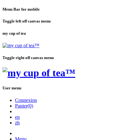
Menu Bar for mobile
Toggle left off canvas menu
my cup of tea
Toggle right off canvas menu
User menu
Connexion
Panier(0)
en
zh
Menu