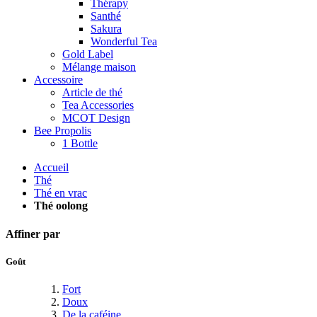
Thérapy
Santhé
Sakura
Wonderful Tea
Gold Label
Mélange maison
Accessoire
Article de thé
Tea Accessories
MCOT Design
Bee Propolis
1 Bottle
Accueil
Thé
Thé en vrac
Thé oolong
Affiner par
Goût
Fort
Doux
De la caféine