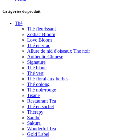
Catégories du produit
Thé
Thé fleurissant
Zodiac Bloom
Love Bloom
Thé en vrac
Allure de nid d'oiseaux The noir
Authentic Chinese
Signature
Thé blanc
Thé vert
Thé floral aux herbes
Thé oolong
Thé noir/rouge
Tisane
Restaurant Tea
Thé en sachet
Thérapy
Santhé
Sakura
Wonderful Tea
Gold Label