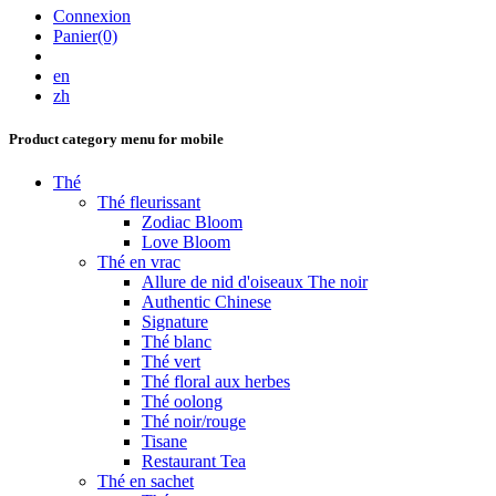
Connexion
Panier(0)
en
zh
Product category menu for mobile
Thé
Thé fleurissant
Zodiac Bloom
Love Bloom
Thé en vrac
Allure de nid d'oiseaux The noir
Authentic Chinese
Signature
Thé blanc
Thé vert
Thé floral aux herbes
Thé oolong
Thé noir/rouge
Tisane
Restaurant Tea
Thé en sachet