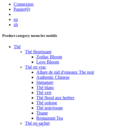
Connexion
Panier(0)
en
zh
Product category menu for mobile
Thé
Thé fleurissant
Zodiac Bloom
Love Bloom
Thé en vrac
Allure de nid d'oiseaux The noir
Authentic Chinese
Signature
Thé blanc
Thé vert
Thé floral aux herbes
Thé oolong
Thé noir/rouge
Tisane
Restaurant Tea
Thé en sachet