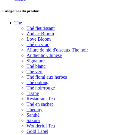
Catégories du produit
Thé
Thé fleurissant
Zodiac Bloom
Love Bloom
Thé en vrac
Allure de nid d'oiseaux The noir
Authentic Chinese
Signature
Thé blanc
Thé vert
Thé floral aux herbes
Thé oolong
Thé noir/rouge
Tisane
Restaurant Tea
Thé en sachet
Thérapy
Santhé
Sakura
Wonderful Tea
Gold Label