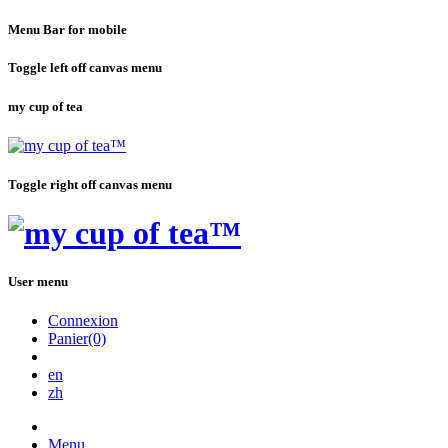
Menu Bar for mobile
Toggle left off canvas menu
my cup of tea
Toggle right off canvas menu
User menu
Connexion
Panier(0)
en
zh
Menu