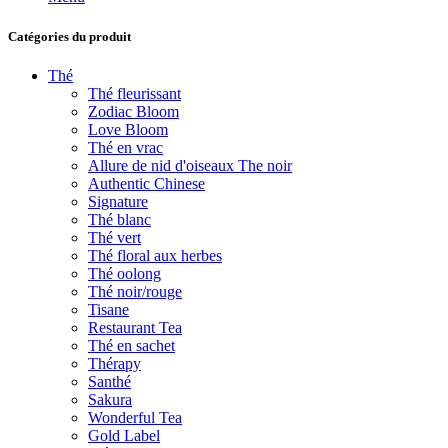
Catégories du produit
Thé
Thé fleurissant
Zodiac Bloom
Love Bloom
Thé en vrac
Allure de nid d'oiseaux The noir
Authentic Chinese
Signature
Thé blanc
Thé vert
Thé floral aux herbes
Thé oolong
Thé noir/rouge
Tisane
Restaurant Tea
Thé en sachet
Thérapy
Santhé
Sakura
Wonderful Tea
Gold Label