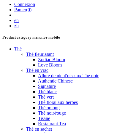
Connexion
Panier(0)
en
zh
Product category menu for mobile
Thé
Thé fleurissant
Zodiac Bloom
Love Bloom
Thé en vrac
Allure de nid d'oiseaux The noir
Authentic Chinese
Signature
Thé blanc
Thé vert
Thé floral aux herbes
Thé oolong
Thé noir/rouge
Tisane
Restaurant Tea
Thé en sachet