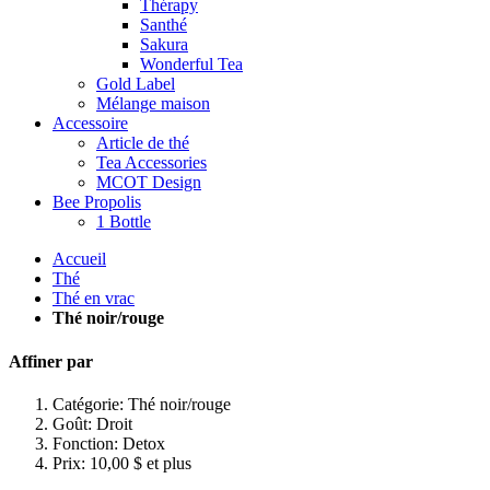
Thérapy
Santhé
Sakura
Wonderful Tea
Gold Label
Mélange maison
Accessoire
Article de thé
Tea Accessories
MCOT Design
Bee Propolis
1 Bottle
Accueil
Thé
Thé en vrac
Thé noir/rouge
Affiner par
Catégorie:
Thé noir/rouge
Goût:
Droit
Fonction:
Detox
Prix:
10,00 $ et plus