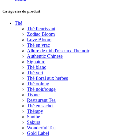
Catégories du produit
Thé
Thé fleurissant
Zodiac Bloom
Love Bloom
Thé en vrac
Allure de nid d'oiseaux The noir
Authentic Chinese
Signature
Thé blanc
Thé vert
Thé floral aux herbes
Thé oolong
Thé noir/rouge
Tisane
Restaurant Tea
Thé en sachet
Thérapy
Santhé
Sakura
Wonderful Tea
Gold Label