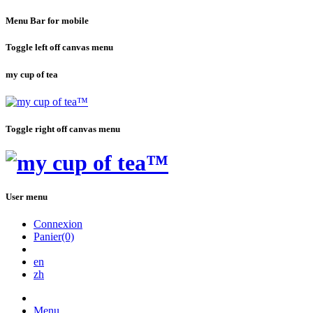
Menu Bar for mobile
Toggle left off canvas menu
my cup of tea
Toggle right off canvas menu
User menu
Connexion
Panier(0)
en
zh
Menu