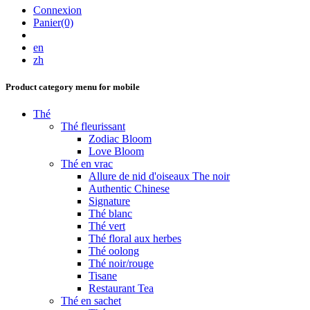
Connexion
Panier(0)
en
zh
Product category menu for mobile
Thé
Thé fleurissant
Zodiac Bloom
Love Bloom
Thé en vrac
Allure de nid d'oiseaux The noir
Authentic Chinese
Signature
Thé blanc
Thé vert
Thé floral aux herbes
Thé oolong
Thé noir/rouge
Tisane
Restaurant Tea
Thé en sachet