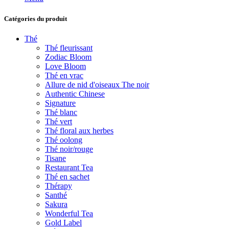
Catégories du produit
Thé
Thé fleurissant
Zodiac Bloom
Love Bloom
Thé en vrac
Allure de nid d'oiseaux The noir
Authentic Chinese
Signature
Thé blanc
Thé vert
Thé floral aux herbes
Thé oolong
Thé noir/rouge
Tisane
Restaurant Tea
Thé en sachet
Thérapy
Santhé
Sakura
Wonderful Tea
Gold Label