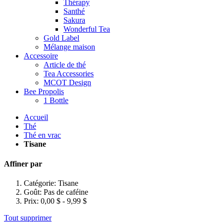
Thérapy
Santhé
Sakura
Wonderful Tea
Gold Label
Mélange maison
Accessoire
Article de thé
Tea Accessories
MCOT Design
Bee Propolis
1 Bottle
Accueil
Thé
Thé en vrac
Tisane
Affiner par
Catégorie:
Tisane
Goût:
Pas de caféine
Prix:
0,00 $ - 9,99 $
Tout supprimer