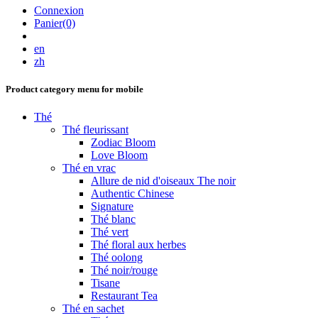
Connexion
Panier(0)
en
zh
Product category menu for mobile
Thé
Thé fleurissant
Zodiac Bloom
Love Bloom
Thé en vrac
Allure de nid d'oiseaux The noir
Authentic Chinese
Signature
Thé blanc
Thé vert
Thé floral aux herbes
Thé oolong
Thé noir/rouge
Tisane
Restaurant Tea
Thé en sachet