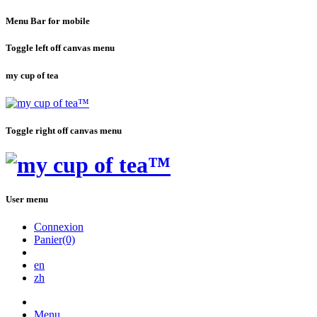
Menu Bar for mobile
Toggle left off canvas menu
my cup of tea
Toggle right off canvas menu
User menu
Connexion
Panier(0)
en
zh
Menu