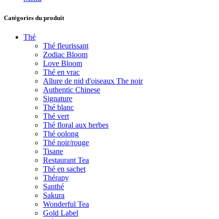
Catégories du produit
Thé
Thé fleurissant
Zodiac Bloom
Love Bloom
Thé en vrac
Allure de nid d'oiseaux The noir
Authentic Chinese
Signature
Thé blanc
Thé vert
Thé floral aux herbes
Thé oolong
Thé noir/rouge
Tisane
Restaurant Tea
Thé en sachet
Thérapy
Santhé
Sakura
Wonderful Tea
Gold Label