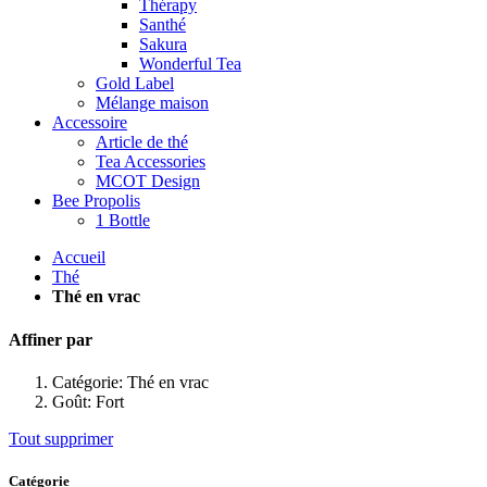
Thérapy
Santhé
Sakura
Wonderful Tea
Gold Label
Mélange maison
Accessoire
Article de thé
Tea Accessories
MCOT Design
Bee Propolis
1 Bottle
Accueil
Thé
Thé en vrac
Affiner par
Catégorie:
Thé en vrac
Goût:
Fort
Tout supprimer
Catégorie