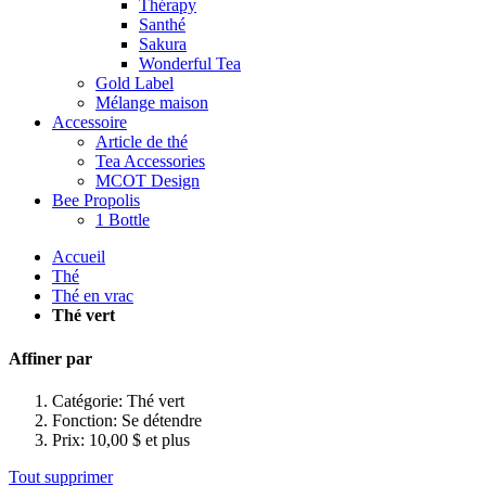
Thérapy
Santhé
Sakura
Wonderful Tea
Gold Label
Mélange maison
Accessoire
Article de thé
Tea Accessories
MCOT Design
Bee Propolis
1 Bottle
Accueil
Thé
Thé en vrac
Thé vert
Affiner par
Catégorie:
Thé vert
Fonction:
Se détendre
Prix:
10,00 $ et plus
Tout supprimer