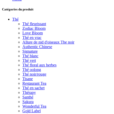
Catégories du produit
Thé
Thé fleurissant
Zodiac Bloom
Love Bloom
Thé en vrac
Allure de nid d'oiseaux The noir
Authentic Chinese
Signature
Thé blanc
Thé vert
Thé floral aux herbes
Thé oolong
Thé noir/rouge
Tisane
Restaurant Tea
Thé en sachet
Thérapy
Santhé
Sakura
Wonderful Tea
Gold Label