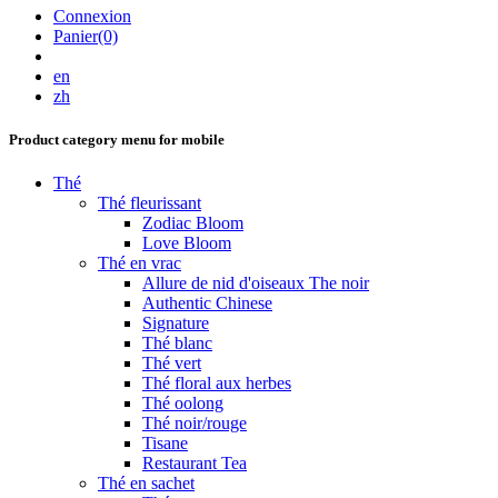
Connexion
Panier(0)
en
zh
Product category menu for mobile
Thé
Thé fleurissant
Zodiac Bloom
Love Bloom
Thé en vrac
Allure de nid d'oiseaux The noir
Authentic Chinese
Signature
Thé blanc
Thé vert
Thé floral aux herbes
Thé oolong
Thé noir/rouge
Tisane
Restaurant Tea
Thé en sachet