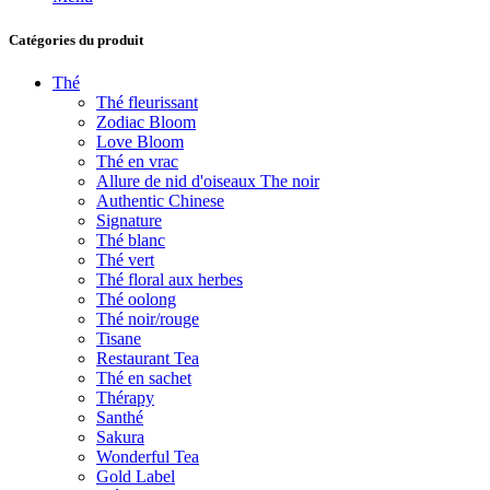
Catégories du produit
Thé
Thé fleurissant
Zodiac Bloom
Love Bloom
Thé en vrac
Allure de nid d'oiseaux The noir
Authentic Chinese
Signature
Thé blanc
Thé vert
Thé floral aux herbes
Thé oolong
Thé noir/rouge
Tisane
Restaurant Tea
Thé en sachet
Thérapy
Santhé
Sakura
Wonderful Tea
Gold Label