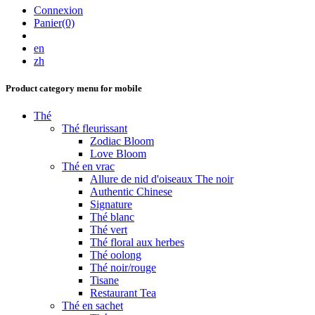
Connexion
Panier(0)
en
zh
Product category menu for mobile
Thé
Thé fleurissant
Zodiac Bloom
Love Bloom
Thé en vrac
Allure de nid d'oiseaux The noir
Authentic Chinese
Signature
Thé blanc
Thé vert
Thé floral aux herbes
Thé oolong
Thé noir/rouge
Tisane
Restaurant Tea
Thé en sachet