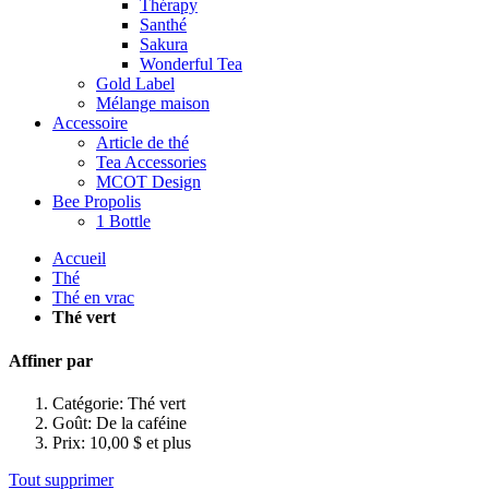
Thérapy
Santhé
Sakura
Wonderful Tea
Gold Label
Mélange maison
Accessoire
Article de thé
Tea Accessories
MCOT Design
Bee Propolis
1 Bottle
Accueil
Thé
Thé en vrac
Thé vert
Affiner par
Catégorie:
Thé vert
Goût:
De la caféine
Prix:
10,00 $ et plus
Tout supprimer