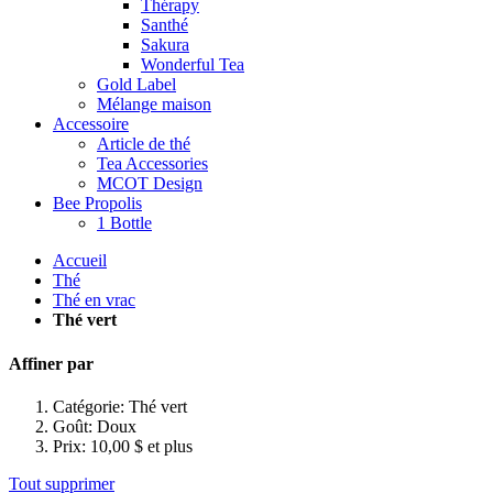
Thérapy
Santhé
Sakura
Wonderful Tea
Gold Label
Mélange maison
Accessoire
Article de thé
Tea Accessories
MCOT Design
Bee Propolis
1 Bottle
Accueil
Thé
Thé en vrac
Thé vert
Affiner par
Catégorie:
Thé vert
Goût:
Doux
Prix:
10,00 $ et plus
Tout supprimer