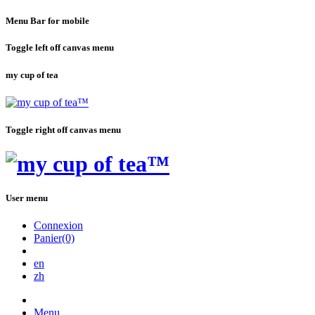
Menu Bar for mobile
Toggle left off canvas menu
my cup of tea
Toggle right off canvas menu
User menu
Connexion
Panier(0)
en
zh
Menu