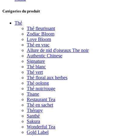
Catégories du produit
Thé
Thé fleurissant
Zodiac Bloom
Love Bloom
Thé en vrac
Allure de nid d'oiseaux The noir
Authentic Chinese
Signature
Thé blanc
Thé vert
Thé floral aux herbes
Thé oolong
Thé noir/rouge
Tisane
Restaurant Tea
Thé en sachet
Thérapy
Santhé
Sakura
Wonderful Tea
Gold Label