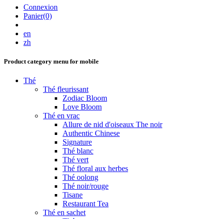
Connexion
Panier(0)
en
zh
Product category menu for mobile
Thé
Thé fleurissant
Zodiac Bloom
Love Bloom
Thé en vrac
Allure de nid d'oiseaux The noir
Authentic Chinese
Signature
Thé blanc
Thé vert
Thé floral aux herbes
Thé oolong
Thé noir/rouge
Tisane
Restaurant Tea
Thé en sachet