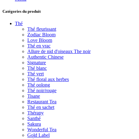
Catégories du produit
Thé
Thé fleurissant
Zodiac Bloom
Love Bloom
Thé en vrac
Allure de nid d'oiseaux The noir
Authentic Chinese
Signature
Thé blanc
Thé vert
Thé floral aux herbes
Thé oolong
Thé noir/rouge
Tisane
Restaurant Tea
Thé en sachet
Thérapy
Santhé
Sakura
Wonderful Tea
Gold Label