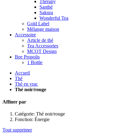
Thérapy
Santhé
Sakura
Wonderful Tea
Gold Label
Mélange maison
Accessoire
Article de thé
Tea Accessories
MCOT Design
Bee Propolis
1 Bottle
Accueil
Thé
Thé en vrac
Thé noir/rouge
Affiner par
Catégorie:
Thé noir/rouge
Fonction:
Énergie
Tout supprimer