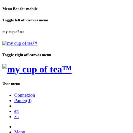
Menu Bar for mobile
Toggle left off canvas menu
my cup of tea
Toggle right off canvas menu
User menu
Connexion
Panier(0)
en
zh
Menu