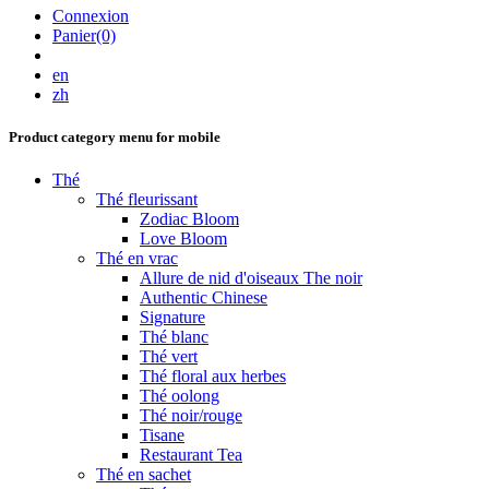
Connexion
Panier(0)
en
zh
Product category menu for mobile
Thé
Thé fleurissant
Zodiac Bloom
Love Bloom
Thé en vrac
Allure de nid d'oiseaux The noir
Authentic Chinese
Signature
Thé blanc
Thé vert
Thé floral aux herbes
Thé oolong
Thé noir/rouge
Tisane
Restaurant Tea
Thé en sachet