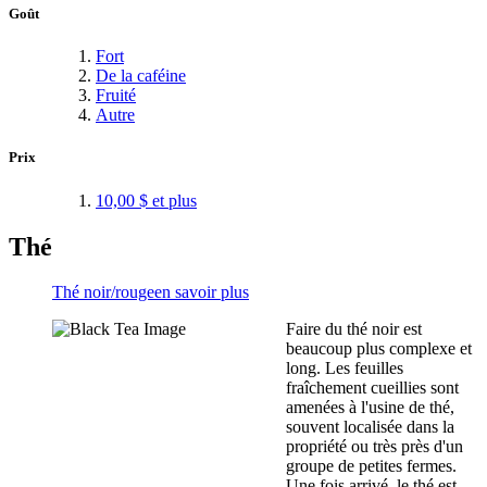
Goût
Fort
De la caféine
Fruité
Autre
Prix
10,00 $
et plus
Thé
Thé noir/rouge
en savoir plus
Faire du thé noir est
beaucoup plus complexe et
long. Les feuilles
fraîchement cueillies sont
amenées à l'usine de thé,
souvent localisée dans la
propriété ou très près d'un
groupe de petites fermes.
Une fois arrivé, le thé est