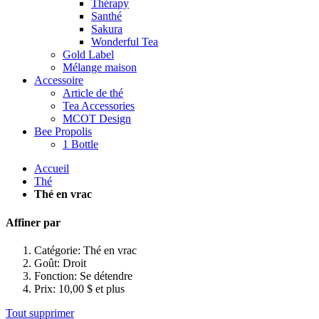
Thérapy
Santhé
Sakura
Wonderful Tea
Gold Label
Mélange maison
Accessoire
Article de thé
Tea Accessories
MCOT Design
Bee Propolis
1 Bottle
Accueil
Thé
Thé en vrac
Affiner par
Catégorie:
Thé en vrac
Goût:
Droit
Fonction:
Se détendre
Prix:
10,00 $ et plus
Tout supprimer