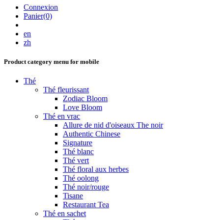
Connexion
Panier(0)
en
zh
Product category menu for mobile
Thé
Thé fleurissant
Zodiac Bloom
Love Bloom
Thé en vrac
Allure de nid d'oiseaux The noir
Authentic Chinese
Signature
Thé blanc
Thé vert
Thé floral aux herbes
Thé oolong
Thé noir/rouge
Tisane
Restaurant Tea
Thé en sachet