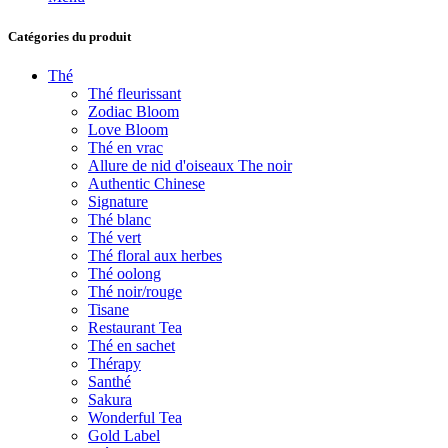
Catégories du produit
Thé
Thé fleurissant
Zodiac Bloom
Love Bloom
Thé en vrac
Allure de nid d'oiseaux The noir
Authentic Chinese
Signature
Thé blanc
Thé vert
Thé floral aux herbes
Thé oolong
Thé noir/rouge
Tisane
Restaurant Tea
Thé en sachet
Thérapy
Santhé
Sakura
Wonderful Tea
Gold Label