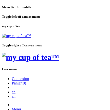
Menu Bar for mobile
Toggle left off canvas menu
my cup of tea
Toggle right off canvas menu
User menu
Connexion
Panier(0)
en
zh
Menu