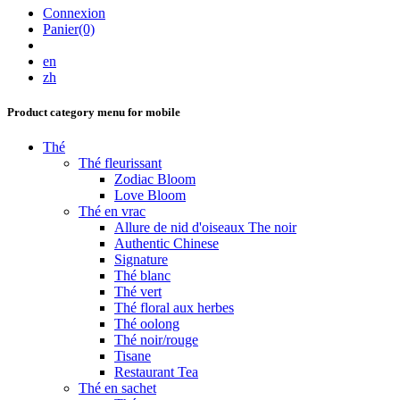
Connexion
Panier(0)
en
zh
Product category menu for mobile
Thé
Thé fleurissant
Zodiac Bloom
Love Bloom
Thé en vrac
Allure de nid d'oiseaux The noir
Authentic Chinese
Signature
Thé blanc
Thé vert
Thé floral aux herbes
Thé oolong
Thé noir/rouge
Tisane
Restaurant Tea
Thé en sachet