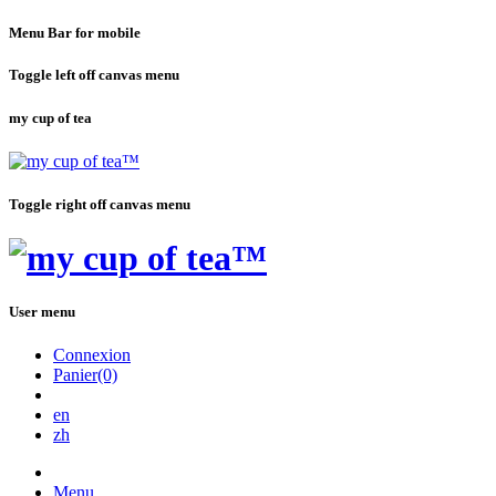
Menu Bar for mobile
Toggle left off canvas menu
my cup of tea
Toggle right off canvas menu
User menu
Connexion
Panier(0)
en
zh
Menu