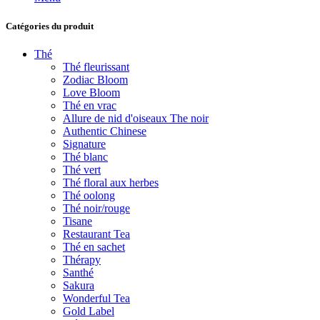
Catégories du produit
Thé
Thé fleurissant
Zodiac Bloom
Love Bloom
Thé en vrac
Allure de nid d'oiseaux The noir
Authentic Chinese
Signature
Thé blanc
Thé vert
Thé floral aux herbes
Thé oolong
Thé noir/rouge
Tisane
Restaurant Tea
Thé en sachet
Thérapy
Santhé
Sakura
Wonderful Tea
Gold Label