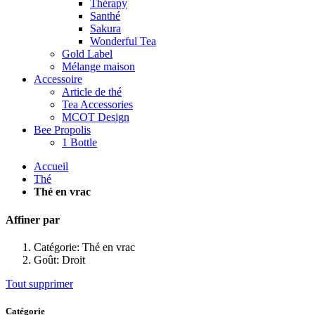
Thérapy
Santhé
Sakura
Wonderful Tea
Gold Label
Mélange maison
Accessoire
Article de thé
Tea Accessories
MCOT Design
Bee Propolis
1 Bottle
Accueil
Thé
Thé en vrac
Affiner par
Catégorie:
Thé en vrac
Goût:
Droit
Tout supprimer
Catégorie