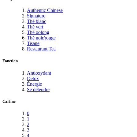
Authentic Chinese
Signature
Thé blanc
Thé vert
Thé oolong
Thé noir/rouge
Tisane
Restaurant Tea
Fonction
Antioxydant
Detox
Énergie
Se détendre
Caféine
0
1
2
3
4