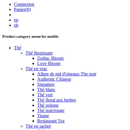
Connexion
Panier(0)
en
zh
Product category menu for mobile
Thé
Thé fleurissant
Zodiac Bloom
Love Bloom
Thé en vrac
Allure de nid d'oiseaux The noir
Authentic Chinese
Signature
Thé blanc
Thé vert
Thé floral aux herbes
Thé oolong
Thé noir/rouge
Tisane
Restaurant Tea
Thé en sachet