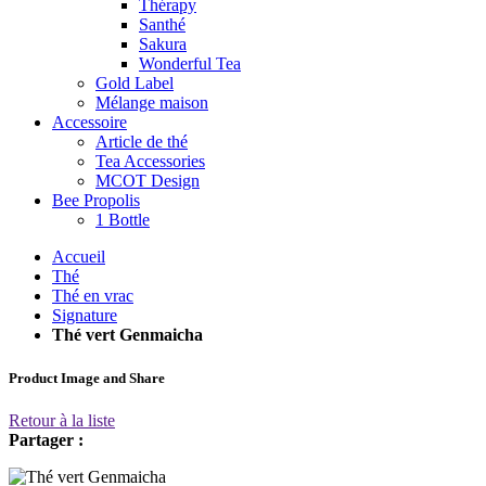
Thérapy
Santhé
Sakura
Wonderful Tea
Gold Label
Mélange maison
Accessoire
Article de thé
Tea Accessories
MCOT Design
Bee Propolis
1 Bottle
Accueil
Thé
Thé en vrac
Signature
Thé vert Genmaicha
Product Image and Share
Retour à la liste
Partager :