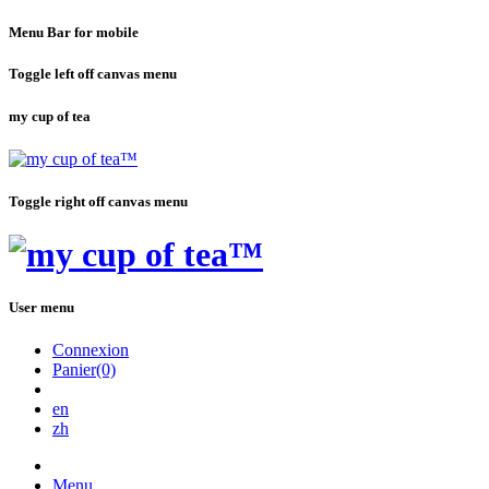
Menu Bar for mobile
Toggle left off canvas menu
my cup of tea
Toggle right off canvas menu
User menu
Connexion
Panier(0)
en
zh
Menu