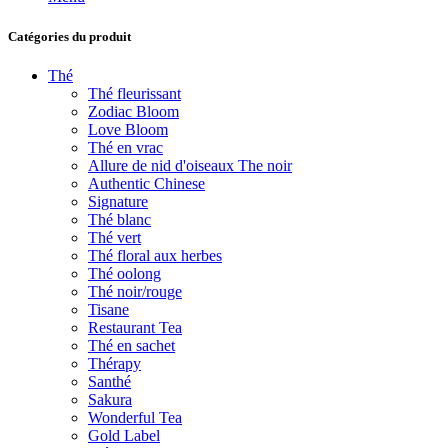
Catégories du produit
Thé
Thé fleurissant
Zodiac Bloom
Love Bloom
Thé en vrac
Allure de nid d'oiseaux The noir
Authentic Chinese
Signature
Thé blanc
Thé vert
Thé floral aux herbes
Thé oolong
Thé noir/rouge
Tisane
Restaurant Tea
Thé en sachet
Thérapy
Santhé
Sakura
Wonderful Tea
Gold Label