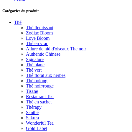
Catégories du produit
Thé
Thé fleurissant
Zodiac Bloom
Love Bloom
Thé en vrac
Allure de nid d'oiseaux The noir
Authentic Chinese
Signature
Thé blanc
Thé vert
Thé floral aux herbes
Thé oolong
Thé noir/rouge
Tisane
Restaurant Tea
Thé en sachet
Thérapy
Santhé
Sakura
Wonderful Tea
Gold Label