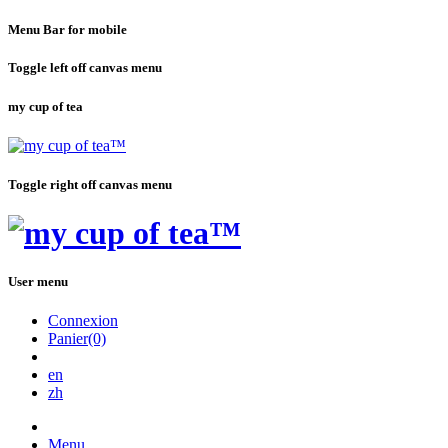
Menu Bar for mobile
Toggle left off canvas menu
my cup of tea
Toggle right off canvas menu
User menu
Connexion
Panier(0)
en
zh
Menu