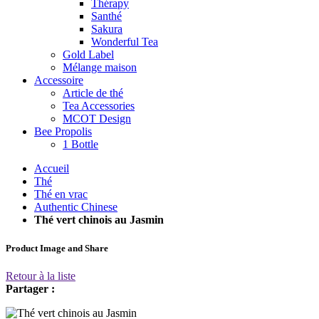
Thérapy
Santhé
Sakura
Wonderful Tea
Gold Label
Mélange maison
Accessoire
Article de thé
Tea Accessories
MCOT Design
Bee Propolis
1 Bottle
Accueil
Thé
Thé en vrac
Authentic Chinese
Thé vert chinois au Jasmin
Product Image and Share
Retour à la liste
Partager :