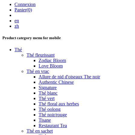
Connexion
Panier(0)
en
zh
Product category menu for mobile
Thé
Thé fleurissant
Zodiac Bloom
Love Bloom
Thé en vrac
Allure de nid d'oiseaux The noir
Authentic Chinese
Signature
Thé blanc
Thé vert
Thé floral aux herbes
Thé oolong
Thé noir/rouge
Tisane
Restaurant Tea
Thé en sachet