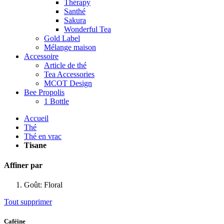
Thérapy
Santhé
Sakura
Wonderful Tea
Gold Label
Mélange maison
Accessoire
Article de thé
Tea Accessories
MCOT Design
Bee Propolis
1 Bottle
Accueil
Thé
Thé en vrac
Tisane
Affiner par
Goût:
Floral
Tout supprimer
Caféine