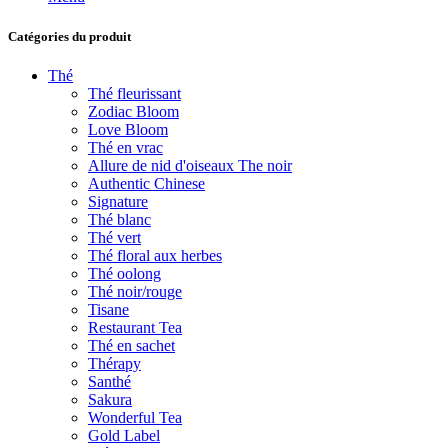
Catégories du produit
Thé
Thé fleurissant
Zodiac Bloom
Love Bloom
Thé en vrac
Allure de nid d'oiseaux The noir
Authentic Chinese
Signature
Thé blanc
Thé vert
Thé floral aux herbes
Thé oolong
Thé noir/rouge
Tisane
Restaurant Tea
Thé en sachet
Thérapy
Santhé
Sakura
Wonderful Tea
Gold Label