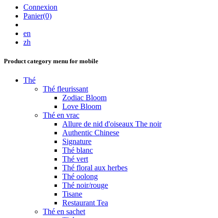
Connexion
Panier(0)
en
zh
Product category menu for mobile
Thé
Thé fleurissant
Zodiac Bloom
Love Bloom
Thé en vrac
Allure de nid d'oiseaux The noir
Authentic Chinese
Signature
Thé blanc
Thé vert
Thé floral aux herbes
Thé oolong
Thé noir/rouge
Tisane
Restaurant Tea
Thé en sachet