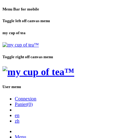
Menu Bar for mobile
Toggle left off canvas menu
my cup of tea
Toggle right off canvas menu
User menu
Connexion
Panier(0)
en
zh
Menu