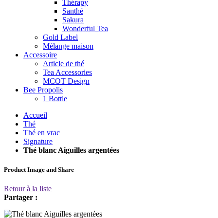
Thérapy
Santhé
Sakura
Wonderful Tea
Gold Label
Mélange maison
Accessoire
Article de thé
Tea Accessories
MCOT Design
Bee Propolis
1 Bottle
Accueil
Thé
Thé en vrac
Signature
Thé blanc Aiguilles argentées
Product Image and Share
Retour à la liste
Partager :