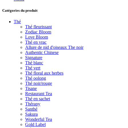
Catégories du produit
Thé
Thé fleurissant
Zodiac Bloom
Love Bloom
Thé en vrac
Allure de nid d'oiseaux The noir
Authentic Chinese
Signature
Thé blanc
Thé vert
Thé floral aux herbes
Thé oolong
Thé noir/rouge
Tisane
Restaurant Tea
Thé en sachet
Thérapy
Santhé
Sakura
Wonderful Tea
Gold Label