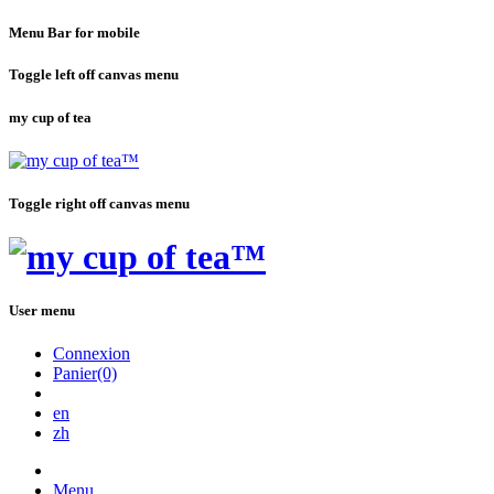
Menu Bar for mobile
Toggle left off canvas menu
my cup of tea
Toggle right off canvas menu
User menu
Connexion
Panier(0)
en
zh
Menu