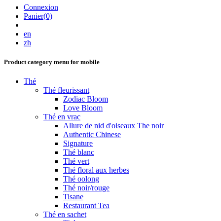
Connexion
Panier(0)
en
zh
Product category menu for mobile
Thé
Thé fleurissant
Zodiac Bloom
Love Bloom
Thé en vrac
Allure de nid d'oiseaux The noir
Authentic Chinese
Signature
Thé blanc
Thé vert
Thé floral aux herbes
Thé oolong
Thé noir/rouge
Tisane
Restaurant Tea
Thé en sachet