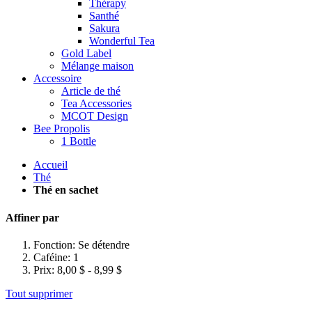
Thérapy
Santhé
Sakura
Wonderful Tea
Gold Label
Mélange maison
Accessoire
Article de thé
Tea Accessories
MCOT Design
Bee Propolis
1 Bottle
Accueil
Thé
Thé en sachet
Affiner par
Fonction:
Se détendre
Caféine:
1
Prix:
8,00 $ - 8,99 $
Tout supprimer