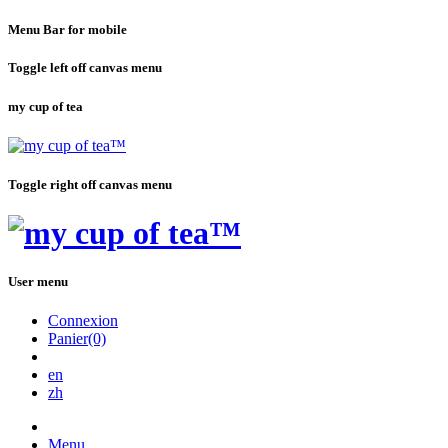
Menu Bar for mobile
Toggle left off canvas menu
my cup of tea
Toggle right off canvas menu
User menu
Connexion
Panier(0)
en
zh
Menu