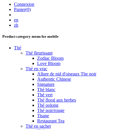
Connexion
Panier(0)
en
zh
Product category menu for mobile
Thé
Thé fleurissant
Zodiac Bloom
Love Bloom
Thé en vrac
Allure de nid d'oiseaux The noir
Authentic Chinese
Signature
Thé blanc
Thé vert
Thé floral aux herbes
Thé oolong
Thé noir/rouge
Tisane
Restaurant Tea
Thé en sachet