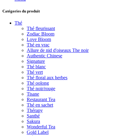
Catégories du produit
Thé
Thé fleurissant
Zodiac Bloom
Love Bloom
Thé en vrac
Allure de nid d'oiseaux The noir
Authentic Chinese
Signature
Thé blanc
Thé vert
Thé floral aux herbes
Thé oolong
Thé noir/rouge
Tisane
Restaurant Tea
Thé en sachet
Thérapy
Santhé
Sakura
Wonderful Tea
Gold Label