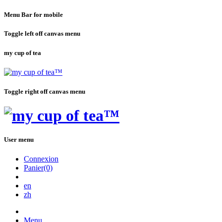
Menu Bar for mobile
Toggle left off canvas menu
my cup of tea
Toggle right off canvas menu
User menu
Connexion
Panier(0)
en
zh
Menu