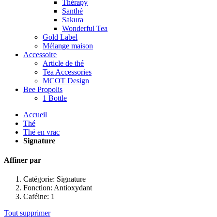
Thérapy
Santhé
Sakura
Wonderful Tea
Gold Label
Mélange maison
Accessoire
Article de thé
Tea Accessories
MCOT Design
Bee Propolis
1 Bottle
Accueil
Thé
Thé en vrac
Signature
Affiner par
Catégorie:
Signature
Fonction:
Antioxydant
Caféine:
1
Tout supprimer