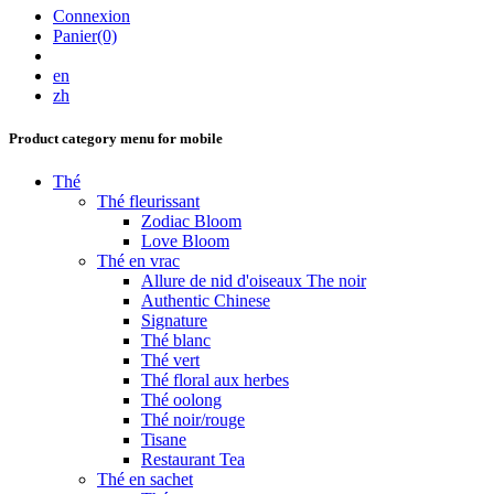
Connexion
Panier(0)
en
zh
Product category menu for mobile
Thé
Thé fleurissant
Zodiac Bloom
Love Bloom
Thé en vrac
Allure de nid d'oiseaux The noir
Authentic Chinese
Signature
Thé blanc
Thé vert
Thé floral aux herbes
Thé oolong
Thé noir/rouge
Tisane
Restaurant Tea
Thé en sachet