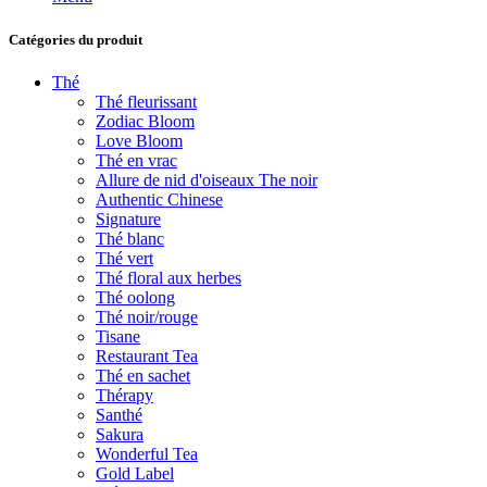
Catégories du produit
Thé
Thé fleurissant
Zodiac Bloom
Love Bloom
Thé en vrac
Allure de nid d'oiseaux The noir
Authentic Chinese
Signature
Thé blanc
Thé vert
Thé floral aux herbes
Thé oolong
Thé noir/rouge
Tisane
Restaurant Tea
Thé en sachet
Thérapy
Santhé
Sakura
Wonderful Tea
Gold Label