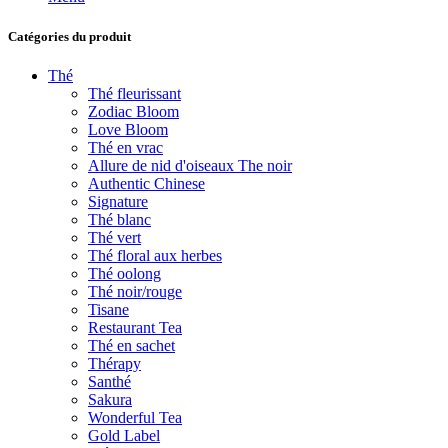
Catégories du produit
Thé
Thé fleurissant
Zodiac Bloom
Love Bloom
Thé en vrac
Allure de nid d'oiseaux The noir
Authentic Chinese
Signature
Thé blanc
Thé vert
Thé floral aux herbes
Thé oolong
Thé noir/rouge
Tisane
Restaurant Tea
Thé en sachet
Thérapy
Santhé
Sakura
Wonderful Tea
Gold Label