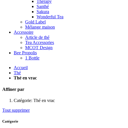
Thérapy
Santhé
Sakura
Wonderful Tea
Gold Label
Mélange maison
Accessoire
Article de thé
Tea Accessories
MCOT Design
Bee Propolis
1 Bottle
Accueil
Thé
Thé en vrac
Affiner par
Catégorie:
Thé en vrac
Tout supprimer
Catégorie