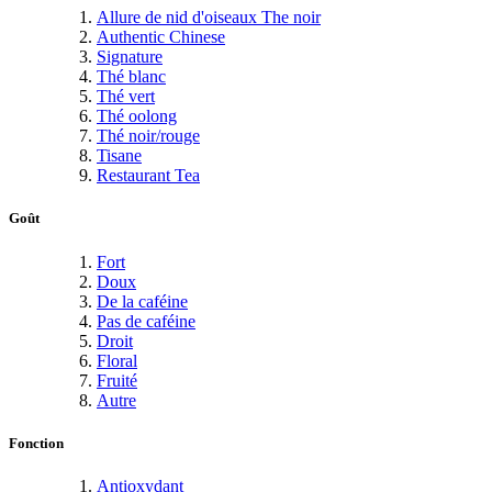
Allure de nid d'oiseaux The noir
Authentic Chinese
Signature
Thé blanc
Thé vert
Thé oolong
Thé noir/rouge
Tisane
Restaurant Tea
Goût
Fort
Doux
De la caféine
Pas de caféine
Droit
Floral
Fruité
Autre
Fonction
Antioxydant