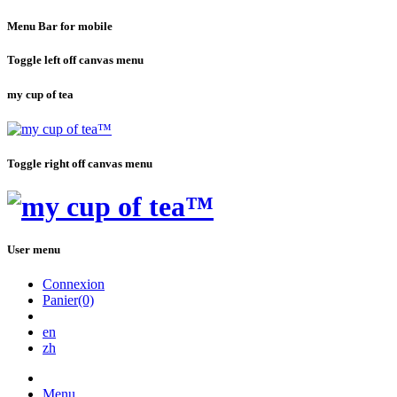
Menu Bar for mobile
Toggle left off canvas menu
my cup of tea
Toggle right off canvas menu
User menu
Connexion
Panier(0)
en
zh
Menu