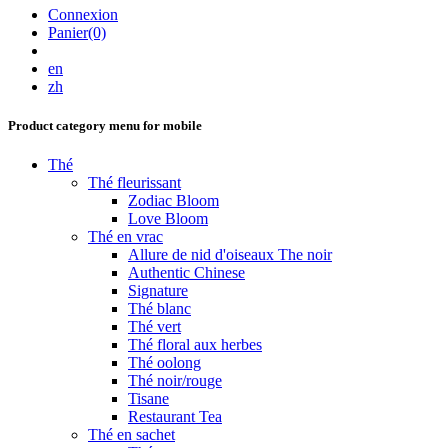
Connexion
Panier(0)
en
zh
Product category menu for mobile
Thé
Thé fleurissant
Zodiac Bloom
Love Bloom
Thé en vrac
Allure de nid d'oiseaux The noir
Authentic Chinese
Signature
Thé blanc
Thé vert
Thé floral aux herbes
Thé oolong
Thé noir/rouge
Tisane
Restaurant Tea
Thé en sachet