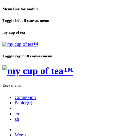
Menu Bar for mobile
Toggle left off canvas menu
my cup of tea
Toggle right off canvas menu
User menu
Connexion
Panier(0)
en
zh
Menu