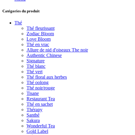
Catégories du produit
Thé
Thé fleurissant
Zodiac Bloom
Love Bloom
Thé en vrac
Allure de nid d'oiseaux The noir
Authentic Chinese
Signature
Thé blanc
Thé vert
Thé floral aux herbes
Thé oolong
Thé noir/rouge
Tisane
Restaurant Tea
Thé en sachet
Thérapy
Santhé
Sakura
Wonderful Tea
Gold Label