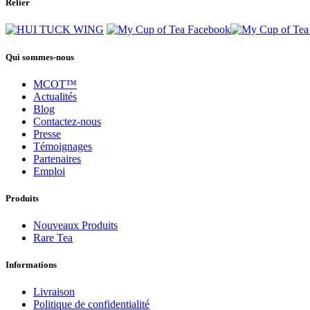
Relier
Qui sommes-nous
MCOT™
Actualités
Blog
Contactez-nous
Presse
Témoignages
Partenaires
Emploi
Produits
Nouveaux Produits
Rare Tea
Informations
Livraison
Politique de confidentialité