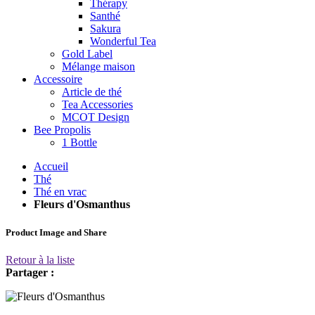
Thérapy
Santhé
Sakura
Wonderful Tea
Gold Label
Mélange maison
Accessoire
Article de thé
Tea Accessories
MCOT Design
Bee Propolis
1 Bottle
Accueil
Thé
Thé en vrac
Fleurs d'Osmanthus
Product Image and Share
Retour à la liste
Partager :