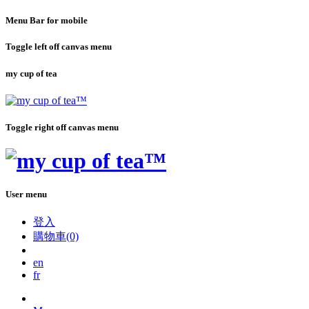
Menu Bar for mobile
Toggle left off canvas menu
my cup of tea
Toggle right off canvas menu
User menu
登入
購物車(0)
en
fr