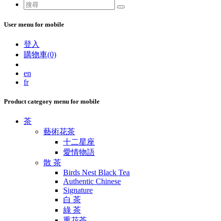
User menu for mobile
登入
購物車(0)
en
fr
Product category menu for mobile
茶
藝術花茶
十二星座
愛情物語
散 茶
Birds Nest Black Tea
Authentic Chinese
Signature
白 茶
綠 茶
熏花茶