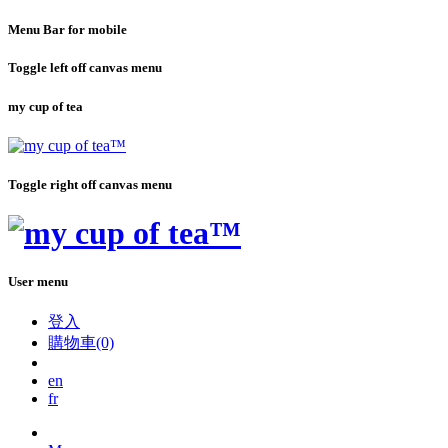
Menu Bar for mobile
Toggle left off canvas menu
my cup of tea
Toggle right off canvas menu
User menu
登入
購物車(0)
en
fr