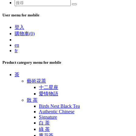
User menu for mobile
登入
購物車(0)
en
fr
Product category menu for mobile
茶
藝術花茶
十二星座
愛情物語
散 茶
Birds Nest Black Tea
Authentic Chinese
Signature
白 茶
綠 茶
熏花茶