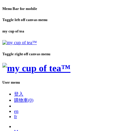
Menu Bar for mobile
Toggle left off canvas menu
my cup of tea
Toggle right off canvas menu
User menu
登入
購物車(0)
en
fr