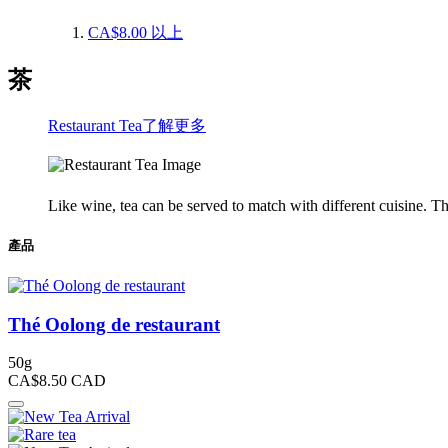
CA$8.00
以上
茶
Restaurant Tea
了解更多
Like wine, tea can be served to match with different cuisine. Th
產品
Thé Oolong de restaurant
50g
CA$8.50
CAD