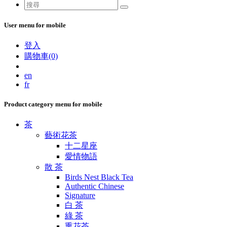
User menu for mobile
登入
購物車(0)
en
fr
Product category menu for mobile
茶
藝術花茶
十二星座
愛情物語
散 茶
Birds Nest Black Tea
Authentic Chinese
Signature
白 茶
綠 茶
熏花茶