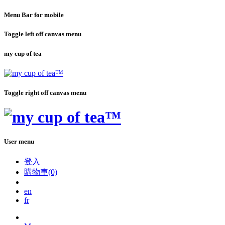
Menu Bar for mobile
Toggle left off canvas menu
my cup of tea
Toggle right off canvas menu
User menu
登入
購物車(0)
en
fr