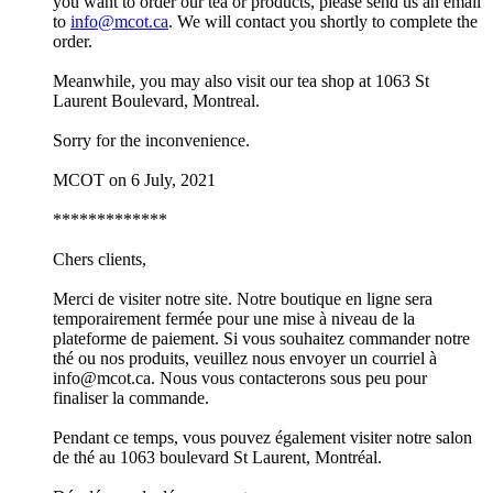
you want to order our tea or products, please send us an email
to
info@mcot.ca
. We will contact you shortly to complete the
order.
Meanwhile, you may also visit our tea shop at 1063 St
Laurent Boulevard, Montreal.
Sorry for the inconvenience.
MCOT on 6 July, 2021
*************
Chers clients,
Merci de visiter notre site. Notre boutique en ligne sera
temporairement fermée pour une mise à niveau de la
plateforme de paiement. Si vous souhaitez commander notre
thé ou nos produits, veuillez nous envoyer un courriel à
info@mcot.ca. Nous vous contacterons sous peu pour
finaliser la commande.
Pendant ce temps, vous pouvez également visiter notre salon
de thé au 1063 boulevard St Laurent, Montréal.