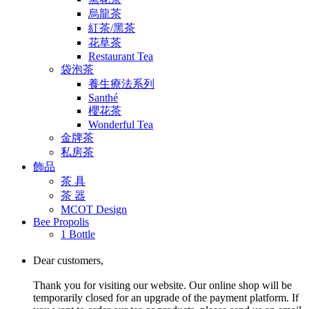
烏龍茶
紅茶/黑茶
花草茶
Restaurant Tea
袋泡茶
養生療法系列
Santhé
櫻花茶
Wonderful Tea
金牌茶
私房茶
飾品
茶 具
茶 器
MCOT Design
Bee Propolis
1 Bottle
Dear customers,
Thank you for visiting our website. Our online shop will be
temporarily closed for an upgrade of the payment platform. If