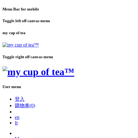
Menu Bar for mobile
Toggle left off canvas menu
my cup of tea
Toggle right off canvas menu
User menu
登入
購物車(0)
en
fr