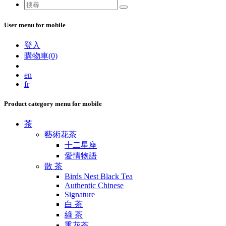
User menu for mobile
登入
購物車(0)
en
fr
Product category menu for mobile
茶
藝術花茶
十二星座
愛情物語
散 茶
Birds Nest Black Tea
Authentic Chinese
Signature
白 茶
綠 茶
熏花茶