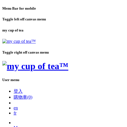
Menu Bar for mobile
Toggle left off canvas menu
my cup of tea
Toggle right off canvas menu
User menu
登入
購物車(0)
en
fr