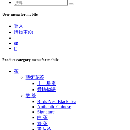
User menu for mobile
登入
購物車(0)
en
fr
Product category menu for mobile
茶
藝術花茶
十二星座
愛情物語
散 茶
Birds Nest Black Tea
Authentic Chinese
Signature
白 茶
綠 茶
熏花茶