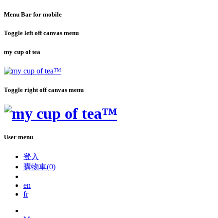
Menu Bar for mobile
Toggle left off canvas menu
my cup of tea
Toggle right off canvas menu
User menu
登入
購物車(0)
en
fr