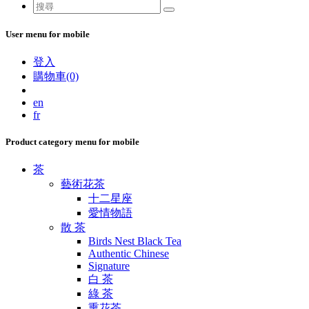
User menu for mobile
登入
購物車(0)
en
fr
Product category menu for mobile
茶
藝術花茶
十二星座
愛情物語
散 茶
Birds Nest Black Tea
Authentic Chinese
Signature
白 茶
綠 茶
熏花茶