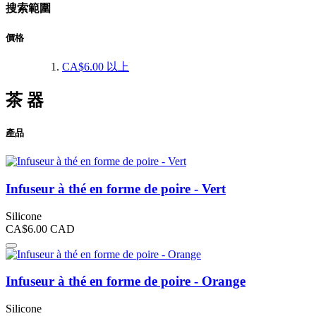
搜索範圍
價格
CA$6.00
以上
茶 器
產品
Infuseur à thé en forme de poire - Vert
Silicone
CA$6.00
CAD
Infuseur à thé en forme de poire - Orange
Silicone