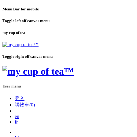
Menu Bar for mobile
Toggle left off canvas menu
my cup of tea
Toggle right off canvas menu
User menu
登入
購物車(0)
en
fr