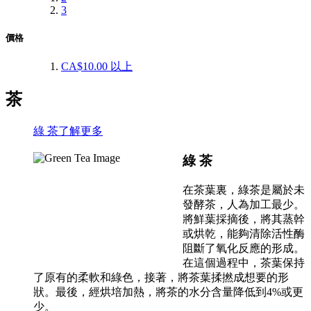
3
價格
CA$10.00
以上
茶
綠 茶
了解更多
綠 茶
在茶葉裏，綠茶是屬於未
發酵茶，人為加工最少。
將鮮葉採摘後，將其蒸幹
或烘乾，能夠清除活性酶
阻斷了氧化反應的形成。
在這個過程中，茶葉保持
了原有的柔軟和綠色，接著，將茶葉揉撚成想要的形
狀。最後，經烘培加熱，將茶的水分含量降低到4%或更
少。