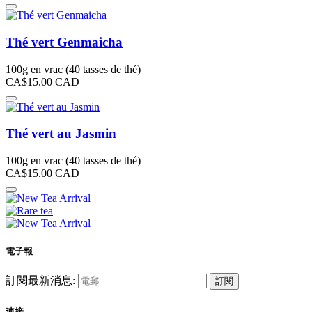
Thé vert Genmaicha
100g en vrac (40 tasses de thé)
CA$15.00
CAD
Thé vert au Jasmin
100g en vrac (40 tasses de thé)
CA$15.00
CAD
電子報
訂閱最新消息:
訂閱
連接