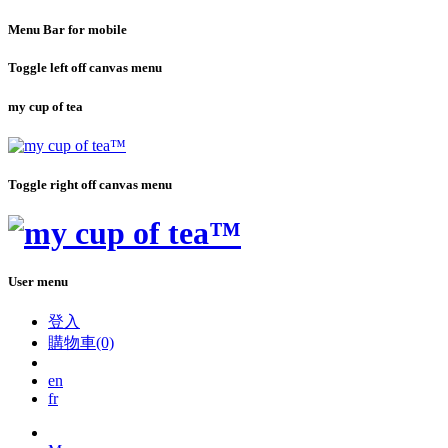
Menu Bar for mobile
Toggle left off canvas menu
my cup of tea
Toggle right off canvas menu
User menu
登入
購物車(0)
en
fr