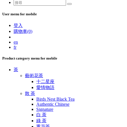
User menu for mobile
登入
購物車(0)
en
fr
Product category menu for mobile
茶
藝術花茶
十二星座
愛情物語
散 茶
Birds Nest Black Tea
Authentic Chinese
Signature
白 茶
綠 茶
熏花茶