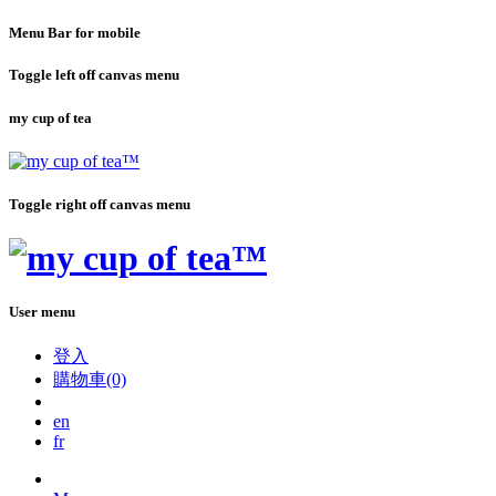
Menu Bar for mobile
Toggle left off canvas menu
my cup of tea
Toggle right off canvas menu
User menu
登入
購物車(0)
en
fr