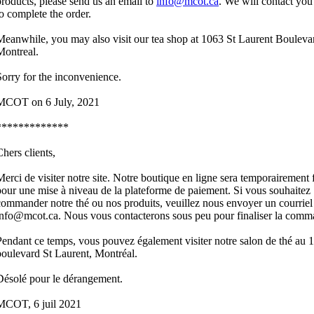
products, please send us an email to
info@mcot.ca
. We will contact you
to complete the order.
Meanwhile, you may also visit our tea shop at 1063 St Laurent Bouleva
Montreal.
Sorry for the inconvenience.
MCOT on 6 July, 2021
*************
Chers clients,
Merci de visiter notre site. Notre boutique en ligne sera temporairement
pour une mise à niveau de la plateforme de paiement. Si vous souhaitez
commander notre thé ou nos produits, veuillez nous envoyer un courriel
info@mcot.ca. Nous vous contacterons sous peu pour finaliser la comm
Pendant ce temps, vous pouvez également visiter notre salon de thé au 
boulevard St Laurent, Montréal.
Désolé pour le dérangement.
MCOT, 6 juil 2021