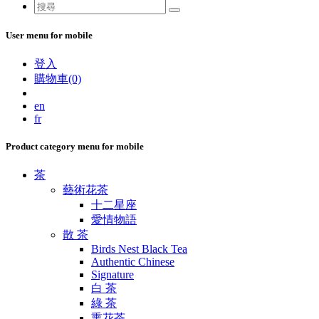
User menu for mobile
登入
購物車(0)
en
fr
Product category menu for mobile
茶
藝術花茶
十二星座
愛情物語
散 茶
Birds Nest Black Tea
Authentic Chinese
Signature
白 茶
綠 茶
熏花茶