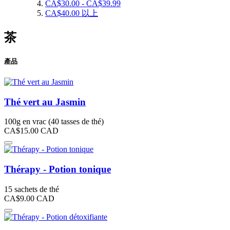
CA$30.00
-
CA$39.99
CA$40.00
以上
茶
產品
Thé vert au Jasmin
100g en vrac (40 tasses de thé)
CA$15.00
CAD
Thérapy - Potion tonique
15 sachets de thé
CA$9.00
CAD