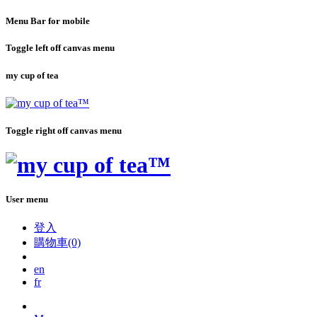
Menu Bar for mobile
Toggle left off canvas menu
my cup of tea
Toggle right off canvas menu
User menu
登入
購物車(0)
en
fr