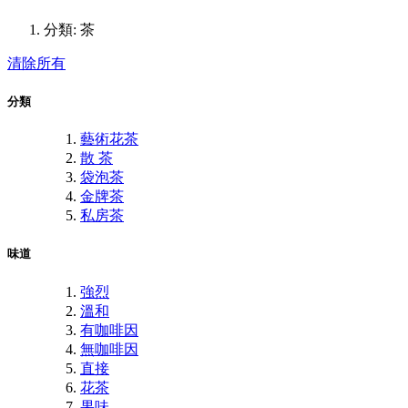
分類:
茶
清除所有
分類
藝術花茶
散 茶
袋泡茶
金牌茶
私房茶
味道
強烈
溫和
有咖啡因
無咖啡因
直接
花茶
果味