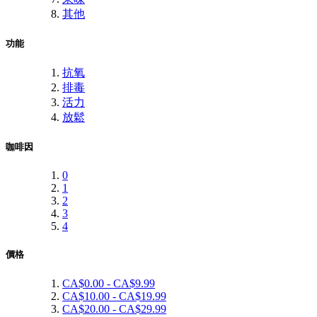
其他
功能
抗氧
排毒
活力
放鬆
咖啡因
0
1
2
3
4
價格
CA$0.00
-
CA$9.99
CA$10.00
-
CA$19.99
CA$20.00
-
CA$29.99