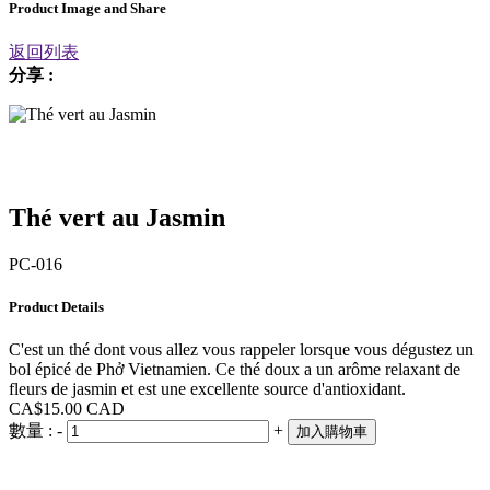
Product Image and Share
返回列表
分享 :
Thé vert au Jasmin
PC-016
Product Details
C'est un thé dont vous allez vous rappeler lorsque vous dégustez un
bol épicé de Phở Vietnamien. Ce thé doux a un arôme relaxant de
fleurs de jasmin et est une excellente source d'antioxidant.
CA$15.00
CAD
數量 :
-
+
加入購物車