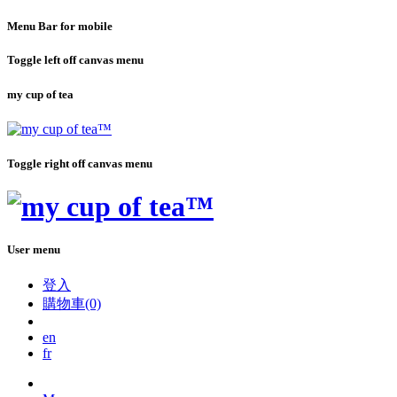
Menu Bar for mobile
Toggle left off canvas menu
my cup of tea
Toggle right off canvas menu
User menu
登入
購物車(0)
en
fr