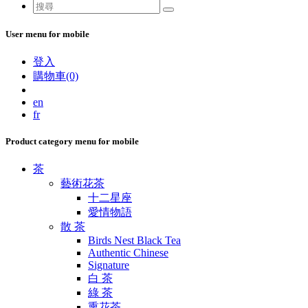
User menu for mobile
登入
購物車(0)
en
fr
Product category menu for mobile
茶
藝術花茶
十二星座
愛情物語
散 茶
Birds Nest Black Tea
Authentic Chinese
Signature
白 茶
綠 茶
熏花茶