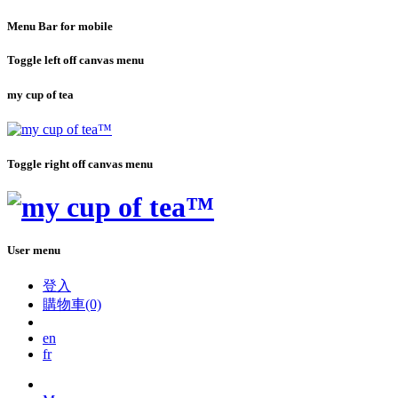
Menu Bar for mobile
Toggle left off canvas menu
my cup of tea
Toggle right off canvas menu
User menu
登入
購物車(0)
en
fr