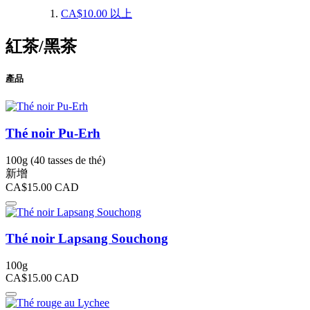
CA$10.00
以上
紅茶/黑茶
產品
Thé noir Pu-Erh
100g (40 tasses de thé)
新增
CA$15.00
CAD
Thé noir Lapsang Souchong
100g
CA$15.00
CAD