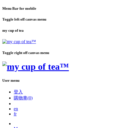
Menu Bar for mobile
Toggle left off canvas menu
my cup of tea
Toggle right off canvas menu
User menu
登入
購物車(0)
en
fr