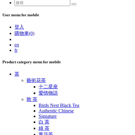
User menu for mobile
登入
購物車(0)
en
fr
Product category menu for mobile
茶
藝術花茶
十二星座
愛情物語
散 茶
Birds Nest Black Tea
Authentic Chinese
Signature
白 茶
綠 茶
熏花茶