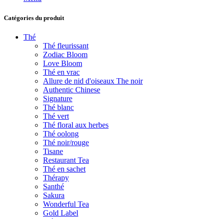
Catégories du produit
Thé
Thé fleurissant
Zodiac Bloom
Love Bloom
Thé en vrac
Allure de nid d'oiseaux The noir
Authentic Chinese
Signature
Thé blanc
Thé vert
Thé floral aux herbes
Thé oolong
Thé noir/rouge
Tisane
Restaurant Tea
Thé en sachet
Thérapy
Santhé
Sakura
Wonderful Tea
Gold Label