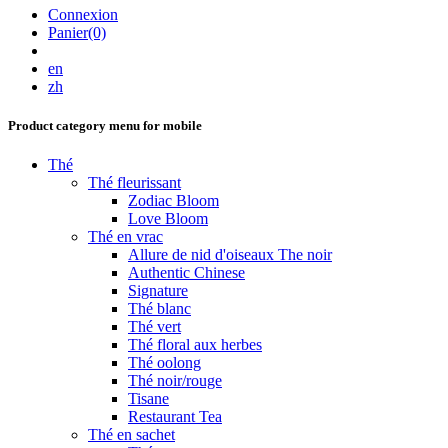
Connexion
Panier(0)
en
zh
Product category menu for mobile
Thé
Thé fleurissant
Zodiac Bloom
Love Bloom
Thé en vrac
Allure de nid d'oiseaux The noir
Authentic Chinese
Signature
Thé blanc
Thé vert
Thé floral aux herbes
Thé oolong
Thé noir/rouge
Tisane
Restaurant Tea
Thé en sachet