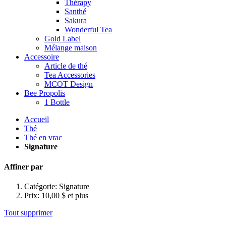
Thérapy
Santhé
Sakura
Wonderful Tea
Gold Label
Mélange maison
Accessoire
Article de thé
Tea Accessories
MCOT Design
Bee Propolis
1 Bottle
Accueil
Thé
Thé en vrac
Signature
Affiner par
Catégorie:
Signature
Prix:
10,00 $ et plus
Tout supprimer