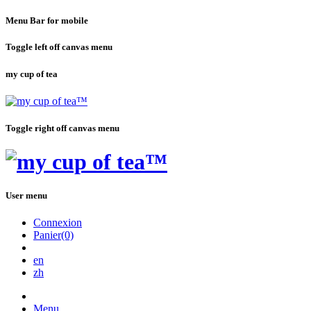
Menu Bar for mobile
Toggle left off canvas menu
my cup of tea
Toggle right off canvas menu
User menu
Connexion
Panier(0)
en
zh
Menu