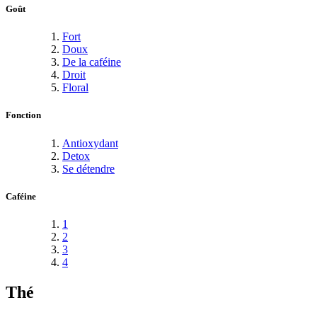
Goût
Fort
Doux
De la caféine
Droit
Floral
Fonction
Antioxydant
Detox
Se détendre
Caféine
1
2
3
4
Thé