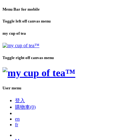
Menu Bar for mobile
Toggle left off canvas menu
my cup of tea
Toggle right off canvas menu
User menu
登入
購物車(0)
en
fr