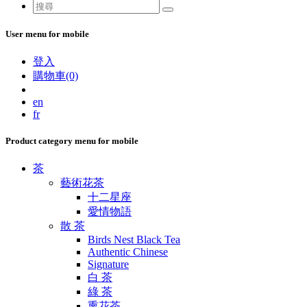
User menu for mobile
登入
購物車(0)
en
fr
Product category menu for mobile
茶
藝術花茶
十二星座
愛情物語
散 茶
Birds Nest Black Tea
Authentic Chinese
Signature
白 茶
綠 茶
熏花茶